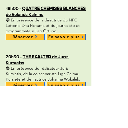
18h00 -
QUATRE CHEMISES BLANCHES
de Rolands Kalnins
🔵 En présence de la directrice du NFC
Lettonie Dita Rietuma et du journaliste et
programmateur Léo Ortuno
Réserver
En savoir plus
20h30 -
THE EXALTED
de Juris
Kursietis
🔵 En présence du réalisateur Juris
Kursietis, de la co-scénariste Līga Celma-
Kursiete et de l'actrice Johanna Wokalek.
Réserver
En savoir plus
DIMANCHE 9 FÉVRIER 2025
16h30 -
PROGRAMME COURTS
MÉTRAGES 3
OOTID
d’Eglė Razumaitė,
THE ONE WHO