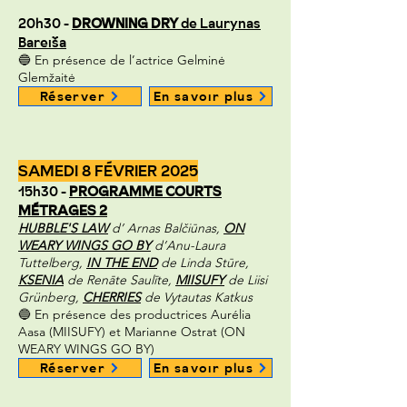
20h30 -
DROWNING DRY
de Laurynas
Bareiša
🔵 En présence de l’actrice Gelminė
Glemžaitė
Réserver
En savoir plus
SAMEDI 8 FÉVRIER 2025
15h30 -
PROGRAMME COURTS
MÉTRAGES 2
HUBBLE'S LAW
d’ Arnas Balčiūnas,
ON
WEARY WINGS GO BY
d’Anu-Laura
Tuttelberg,
IN THE END
de Linda Stūre,
KSENIA
de Renāte Saulīte,
MIISUFY
de Liisi
Grünberg,
CHERRIES
de Vytautas Katkus
🔵 En présence des productrices Aurélia
Aasa (MIISUFY) et Marianne Ostrat (ON
WEARY WINGS GO BY)
Réserver
En savoir plus