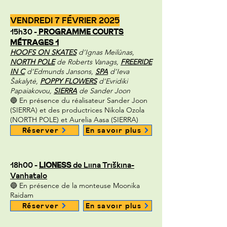
VENDREDI 7 FÉVRIER 2025
15h30 -
PROGRAMME COURTS
MÉTRAGES 1
HOOFS ON SKATES
d’Ignas Meilūnas,
NORTH POLE
de Roberts Vanags,
FREERIDE
IN C
d’Edmunds Jansons,
SPA
d’Ieva
Šakalytė,
POPPY FLOWERS
d’Evridiki
Papaiakovou,
SIERRA
de Sander Joon
🔵 En présence du réalisateur Sander Joon
(SIERRA) et des productrices Nikola Ozola
(NORTH POLE) et Aurelia Aasa (SIERRA)
Réserver
En savoir plus
18h00 -
LIONESS
de Liina Triškina-
Vanhatalo
🔵 En présence de la monteuse Moonika
Raidam
Réserver
En savoir plus