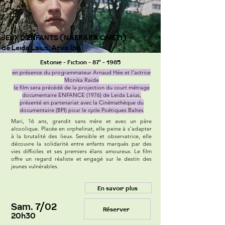
JEUX D'ENFANTS (NAERARA OMETI)
de Leida Laius, Arvo Iho
Estonie - Fiction - 87' - 1985
en présence du programmateur Arnaud Hée et l’actrice
Monika Raide
le film sera précédé de la projection du court métrage
documentaire ENFANCE (1976) de Leida Laius,
présenté en partenariat avec la Cinémathèque du
documentaire (BPI) pour le cycle Poétiques Baltes
Mari, 16 ans, grandit sans mère et avec un père
alcoolique. Placée en orphelinat, elle peine à s'adapter
à la brutalité des lieux. Sensible et observatrice, elle
découvre la solidarité entre enfants marqués par des
vies difficiles et ses premiers élans amoureux. Le film
offre un regard réaliste et engagé sur le destin des
jeunes vulnérables.
En savoir plus
Sam. 7/02
Réserver
20h30