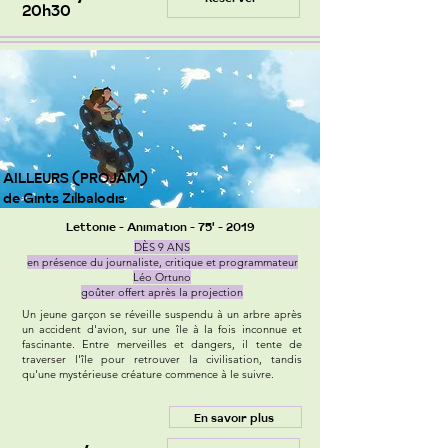
20h30
AILLEURS (PROJĀM)
de Gints Zilbalodis
Lettonie - Animation - 75' - 2019
DÈS 9 ANS
en présence du journaliste, critique et programmateur
Léo Ortuno
goûter offert après la projection
Un jeune garçon se réveille suspendu à un arbre après
un accident d'avion, sur une île à la fois inconnue et
fascinante. Entre merveilles et dangers, il tente de
traverser l'île pour retrouver la civilisation, tandis
qu'une mystérieuse créature commence à le suivre.
En savoir plus