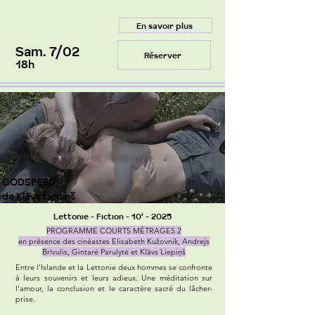
En savoir plus
Sam. 7/02
Réserver
18h
GODSPEED
de Klāvs Liepiņš
Lettonie - Fiction - 10' - 2025
PROGRAMME COURTS MÉTRAGES 2
en présence des cinéastes Elisabeth Kužovnik, Andrejs
Brīvulis, Gintarė Parulytė et Klāvs Liepiņš
Entre l'Islande et la Lettonie deux hommes se confronte
à leurs souvenirs et leurs adieux. Une méditation sur
l'amour, la conclusion et le caractère sacré du lâcher-
prise.