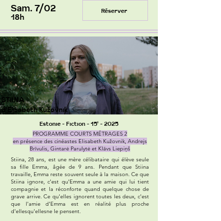
Sam. 7/02
Réserver
18h
STIINA
d'Elisabeth Kužovnik
Estonie - Fiction - 15' - 2025
PROGRAMME COURTS MÉTRAGES 2
en présence des cinéastes Elisabeth Kužovnik, Andrejs
Brīvulis, Gintarė Parulytė et Klāvs Liepiņš
Stiina, 28 ans, est une mère célibataire qui élève seule
sa fille Emma, âgée de 9 ans. Pendant que Stiina
travaille, Emma reste souvent seule à la maison. Ce que
Stiina ignore, c'est qu'Emma a une amie qui lui tient
compagnie et la réconforte quand quelque chose de
grave arrive. Ce qu'elles ignorent toutes les deux, c'est
que l'amie d'Emma est en réalité plus proche
d'ellesqu'ellesne le pensent.