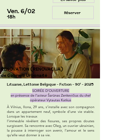
Ven. 6/02
Réserver
18h
RENOVATION (RENOVACIJA)
de Gabrielė Urbonaitė
Lituanie, Lettonie Belgique - Fiction - 90' - 2025
SOIRÉE D’OUVERTURE
en présence de l’acteur Šarūnas Zenkevičius du chef
opérateur Vytautas Katkus
À Vilnius, Ilona, 29 ans, s'installe avec son compagnon
dans un appartement neuf, symbole d'une vie stable.
Lorsque les travaux
l'immeuble révèlent des fissures, ses propres doutes
surgissent. Sa rencontre avec Oleg, un ouvrier ukrainien,
la pousse à interroger son avenir, l'amour et le sens
qu'elle veut donner à sa vie.