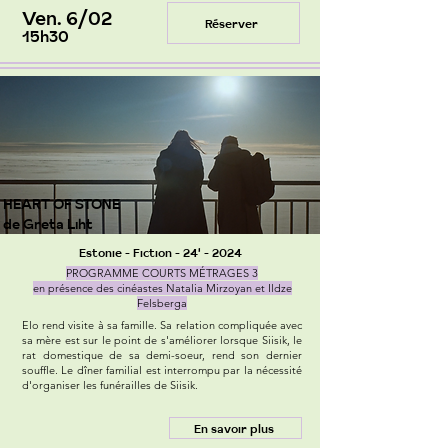
Ven. 6/02
Réserver
15h30
HEART OF STONE
de Greta Liht
Estonie - Fiction - 24' - 2024
PROGRAMME COURTS MÉTRAGES 3
en présence des cinéastes Natalia Mirzoyan et Ildze
Felsberga
Elo rend visite à sa famille. Sa relation compliquée avec
sa mère est sur le point de s'améliorer lorsque Siisik, le
rat domestique de sa demi-soeur, rend son dernier
souffle. Le dîner familial est interrompu par la nécessité
d'organiser les funérailles de Siisik.
En savoir plus