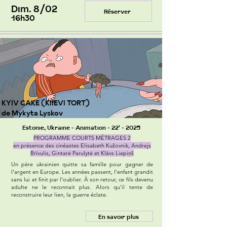
Dim. 8/02
Réserver
16h30
KYIV CAKE (KIIEVI TORT)
de Mykyta Lyskov
Estonie, Ukraine - Animation - 22' - 2025
PROGRAMME COURTS MÉTRAGES 2
en présence des cinéastes Elisabeth Kužovnik, Andrejs
Brīvulis, Gintarė Parulytė et Klāvs Liepiņš
Un père ukrainien quitte sa famille pour gagner de
l'argent en Europe. Les années passent, l'enfant grandit
sans lui et finit par l'oublier. À son retour, ce fils devenu
adulte ne le reconnait plus. Alors qu'il tente de
reconstruire leur lien, la guerre éclate.
En savoir plus