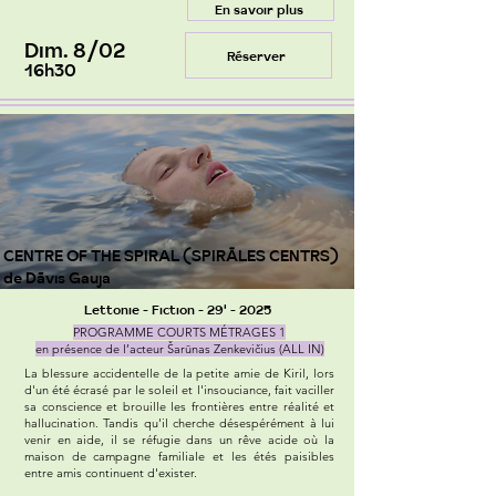
En savoir plus
Dim. 8/02
Réserver
16h30
CENTRE OF THE SPIRAL (SPIRĀLES CENTRS)
de Dāvis Gauja
Lettonie - Fiction - 29' - 2025
PROGRAMME COURTS MÉTRAGES 1
en présence de l’acteur Šarūnas Zenkevičius (ALL IN)
La blessure accidentelle de la petite amie de Kiril, lors
d'un été écrasé par le soleil et l'insouciance, fait vaciller
sa conscience et brouille les frontières entre réalité et
hallucination. Tandis qu'il cherche désespérément à lui
venir en aide, il se réfugie dans un rêve acide où la
maison de campagne familiale et les étés paisibles
entre amis continuent d'exister.