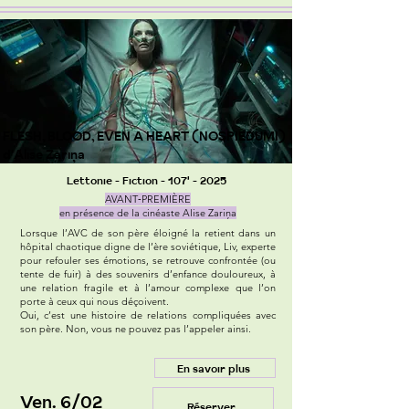
FLESH, BLOOD, EVEN A HEART (NOSPIEDUMI)
d'Alise Zariņa
Lettonie - Fiction - 107' - 2025
AVANT‑PREMIÈRE
en présence de la cinéaste Alise Zariņa
Lorsque l’AVC de son père éloigné la retient dans un
hôpital chaotique digne de l’ère soviétique, Liv, experte
pour refouler ses émotions, se retrouve confrontée (ou
tente de fuir) à des souvenirs d’enfance douloureux, à
une relation fragile et à l’amour complexe que l’on
porte à ceux qui nous déçoivent.
Oui, c’est une histoire de relations compliquées avec
son père. Non, vous ne pouvez pas l’appeler ainsi.
En savoir plus
Ven. 6/02
Réserver