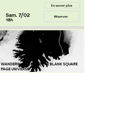
En savoir plus
Sam. 7/02
Réserver
18h
WANDERING DOT AND THE BLANK SQUARE
PAGE UNIVERSE
d'Ieva Lība Ratniece
Lettonie, Belgique - Animation - 5' - 2024
PROGRAMME COURTS MÉTRAGES 1
en présence de l’acteur Šarūnas Zenkevičius (ALL IN)
Un poème visuel immersif sur un voyage au sein d'une
page blanche, sur le fait de faire le premier pas, le
premier point, la première ligne ou le premier
mouvement.