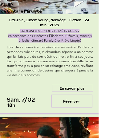
SUJIP
de Gintarė Parulytė
Lituanie, Luxembourg, Norvège - Fiction - 24
min - 2025
PROGRAMME COURTS MÉTRAGES 2
en présence des cinéastes Elisabeth Kužovnik, Andrejs
Brīvulis, Gintarė Parulytė et Klāvs Liepiņš
Lors de sa première journée dans un centre d'aide aux
personnes suicidaires, Aleksandras répond à un homme
qui lui fait part de son désir de mettre fin à ses jours.
Ce qui commence comme une conversation difficile se
transforme peu à peu en un échange émouvant, révélant
une interconnexion de destins qui changera à jamais la
vie des deux hommes.
En savoir plus
Sam. 7/02
Réserver
18h