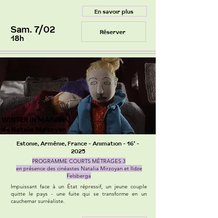
En savoir plus
Sam. 7/02
Réserver
18h
WINTER IN MARCH
de Natalia Mirzoyan
Estonie, Arménie, France - Animation - 16' -
2025
PROGRAMME COURTS MÉTRAGES 3
en présence des cinéastes Natalia Mirzoyan et Ildze
Felsberga
Impuissant face à un État répressif, un jeune couple
quitte le pays - une fuite qui se transforme en un
cauchemar surréaliste.