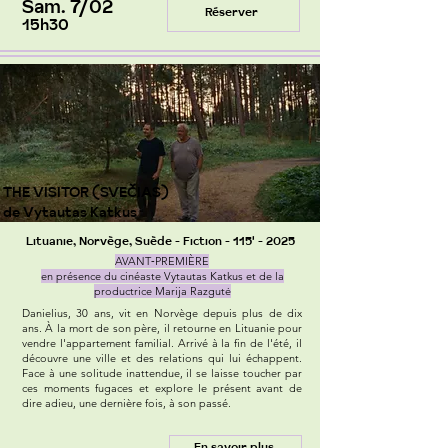
Sam. 7/02
Réserver
15h30
THE VISITOR (SVEČIAS)
de Vytautas Katkus
Lituanie, Norvège, Suède - Fiction - 115' - 2025
AVANT‑PREMIÈRE
en présence du cinéaste Vytautas Katkus et de la
productrice Marija Razgutė
Danielius, 30 ans, vit en Norvège depuis plus de dix
ans. À la mort de son père, il retourne en Lituanie pour
vendre l'appartement familial. Arrivé à la fin de l'été, il
découvre une ville et des relations qui lui échappent.
Face à une solitude inattendue, il se laisse toucher par
ces moments fugaces et explore le présent avant de
dire adieu, une dernière fois, à son passé.
En savoir plus