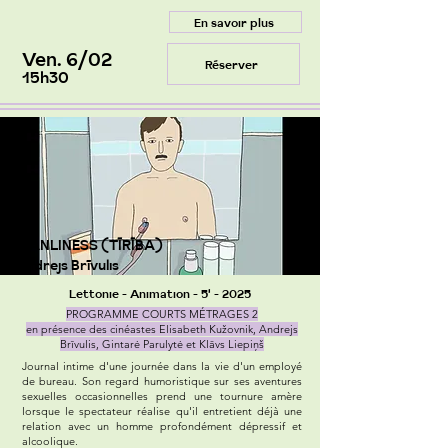
En savoir plus
Ven. 6/02
Réserver
15h30
CLEANLINESS (TĪRĪBA)
d'Andrejs Brīvulis
Lettonie - Animation - 5' - 2025
PROGRAMME COURTS MÉTRAGES 2
en présence des cinéastes Elisabeth Kužovnik, Andrejs
Brīvulis, Gintarė Parulytė et Klāvs Liepiņš
Journal intime d'une journée dans la vie d'un employé
de bureau. Son regard humoristique sur ses aventures
sexuelles occasionnelles prend une tournure amère
lorsque le spectateur réalise qu'il entretient déjà une
relation avec un homme profondément dépressif et
alcoolique.