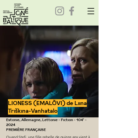
LIONESS (EMALÕVI) de Liina
Triškina-Vanhatalo
Estonie, Allemagne, Lettonie - Fiction - 104' -
2024
PREMIÈRE FRANÇAISE
Quand Stefi, une fille rebelle de quinze ans vient à