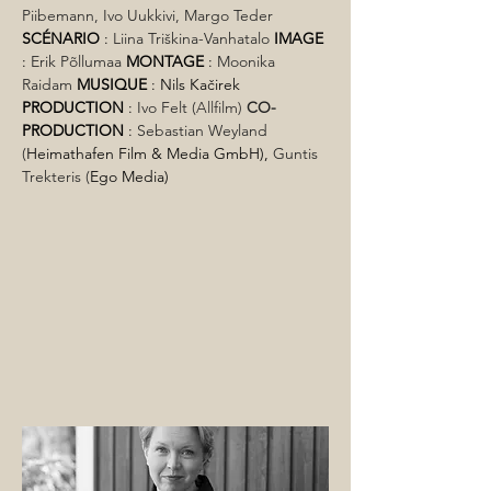
Piibemann, Ivo Uukkivi, Margo Teder 
SCÉNARIO
 : 
Liina Triškina-Vanhatalo
IMAGE
: 
Erik Põllumaa 
MONTAGE
 : 
Moonika 
Raidam 
MUSIQUE
 : Nils Kačirek 
PRODUCTION
 : 
Ivo Fe
lt (
Allfilm) 
CO-
PRODUCTION
 : 
Sebastian Weyland 
(
Heimathafen Film & Media GmbH),
 Guntis 
Trekteris (
Ego Media)