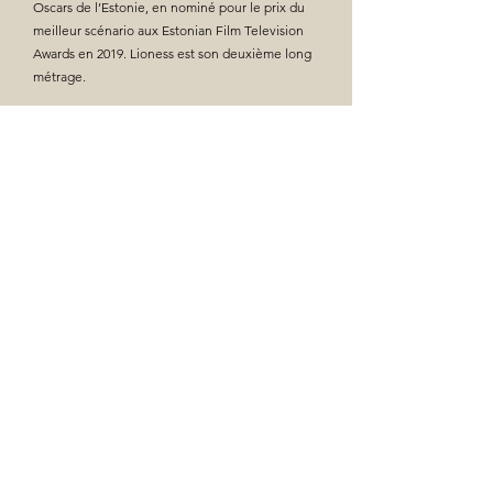
Oscars de l’Estonie, en nominé pour le prix du
meilleur scénario aux Estonian Film Television
Awards en 2019. Lioness est son deuxième long
métrage.
FESTIVALS & PRIX
🔸
Warsaw International Film Festival - 
Special Jury Award – Best Screenplay
🔸
Tallinn Black Nights Film Festival
🔸
London Baltic Film Festival