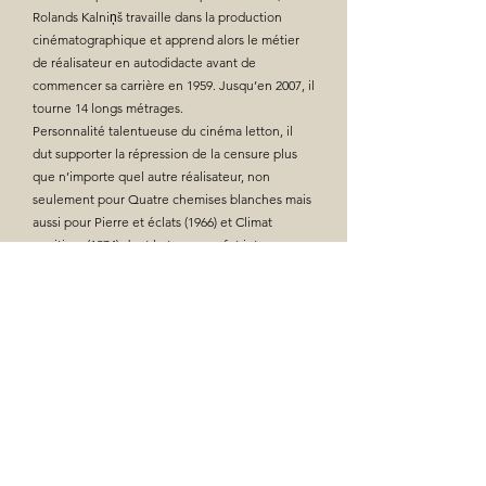
Rolands Kalniņš travaille dans la production
cinématographique et apprend alors le métier
de réalisateur en autodidacte avant de
commencer sa carrière en 1959. Jusqu’en 2007, il
tourne 14 longs métrages.
Personnalité talentueuse du cinéma letton, il
dut supporter la répression de la censure plus
que n’importe quel autre réalisateur, non
seulement pour Quatre chemises blanches mais
aussi pour Pierre et éclats (1966) et Climat
maritime (1974) dont le tournage fut interrompu
et les bobines détruites.
FESTIVALS & PRIX
🔸Festival de Cannes - Cannes Classics
🔸PÖFF Tallinn Black Nights Film Festival
🔸Anthology Film Archives