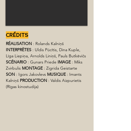
CRÉDITS
RÉALISATION
 : Rolands Kalniņš 
INTERPRÈTES
 : Uldis Pūcītis, Dina Kuple, 
Līga Liepiņa, Arnolds Liniņš, Pauls Butkēvičs 
SCÉNARIO
 : Gunars Priede 
IMAGE
 : Miks 
Zvirbulis 
MONTAGE
 : Zigrida Geistarte 
SON
 : Igors Jakovlevs 
MUSIQUE
 : Imants 
Kalniņš 
PRODUCTION
 : Valdis Aizpurietis 
(Rīgas kinostudija)