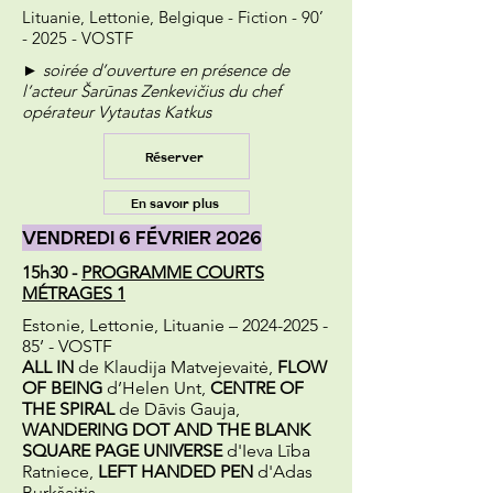
Lituanie, Lettonie, Belgique - Fiction - 90’
- 2025 - VOSTF
► soirée d’ouverture en présence de
l’acteur Šarūnas Zenkevičius du chef
opérateur Vytautas Katkus
Réserver
En savoir plus
VENDREDI 6 FÉVRIER 2026
15h30 -
PROGRAMME COURTS
MÉTRAGES 1
Estonie, Lettonie, Lituanie –
2024-2025 -
85
’ - VOSTF
ALL IN
de Klaudija Matvejevaitė,
FLOW
OF BEING
d’Helen Unt,
CENTRE OF
THE SPIRAL
de Dāvis Gauja,
WANDERING DOT AND THE BLANK
SQUARE PAGE UNIVERSE
d'Ieva Lība
Ratniece,
LEFT HANDED PEN
d'Adas
Burkšaitis