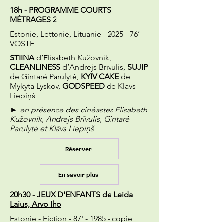
18h - PROGRAMME COURTS
MÉTRAGES 2
Estonie, Lettonie, Lituanie - 2025 - 76’ -
VOSTF
STIINA
d’Elisabeth Kužovnik,
CLEANLINESS
d’Andrejs Brīvulis,
SUJIP
de Gintarė Parulytė,
KYIV CAKE
de
Mykyta Lyskov,
GODSPEED
de Klāvs
Liepiņš
► en présence des cinéastes Elisabeth
Kužovnik, Andrejs Brīvulis, Gintarė
Parulytė et Klāvs Liepiņš
Réserver
En savoir plus
20h30 -
JEUX D'ENFANTS de Leida
Laius, Arvo Iho
Estonie - Fiction - 87' - 1985 - copie