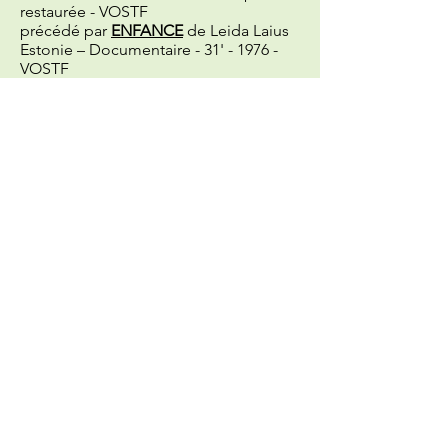
restaurée - VOSTF
précédé par
ENFANCE
de Leida Laius
Estonie – Documentaire - 31' - 1976 -
VOSTF
► en présence du programmateur
Arnaud Hée et l’actrice Monika Raide
en partenariat avec la
Cinémathèque
du documentaire (BPI)
pour le cycle
Poétiques Baltes
Réserver
En savoir plus
DIMANCHE 8 FÉVRIER 2026
16h30 -
PROGRAMME COURTS
MÉTRAGES 3
Estonie, Lettonie, Lituanie -
2024-2025 -
84
’ - VOSTF
PASS THE HILL OF NAPOLEON'S HAT
d’Arnas Balčiūnas,
WINTER IN MAR
CH