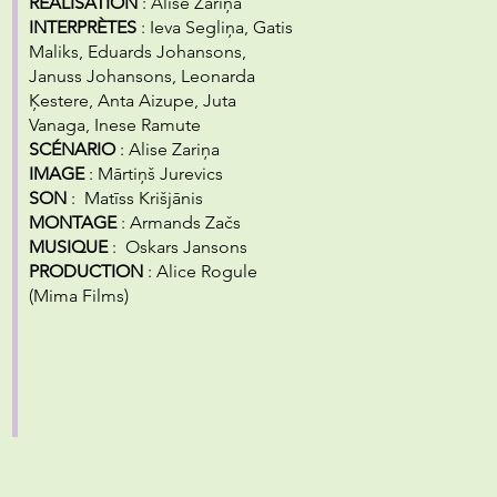
RÉALISATION
: Alise Zariņa
INTERPRÈTES
: Ieva Segliņa, Gatis
Maliks, Eduards Johansons,
Januss Johansons, Leonarda
Ķestere, Anta Aizupe, Juta
Vanaga, Inese Ramute
SCÉNARIO
: Alise Zariņa
IMAGE
: Mārtiņš Jurevics
SON
: Matīss Krišjānis
MONTAGE
: Armands Začs
MUSIQUE
: Oskars Jansons
PRODUCTION
: Alice Rogule
(Mima Films)