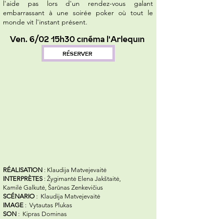
l'aide pas lors d'un rendez-vous galant
embarrassant à une soirée poker où tout le
monde vit l'instant présent.
Ven. 6/02 15h30 cinéma l'Arlequin
RÉSERVER
RÉALISATION
: Klaudija Matvejevaitė
INTERPRÈTES
: Žygimantė Elena Jakštaitė,
Kamilė Galkutė, Šarūnas Zenkevičius
SCÉNARIO
: Klaudija Matvejevaitė
IMAGE
: Vytautas Plukas
SON
: Kipras Dominas