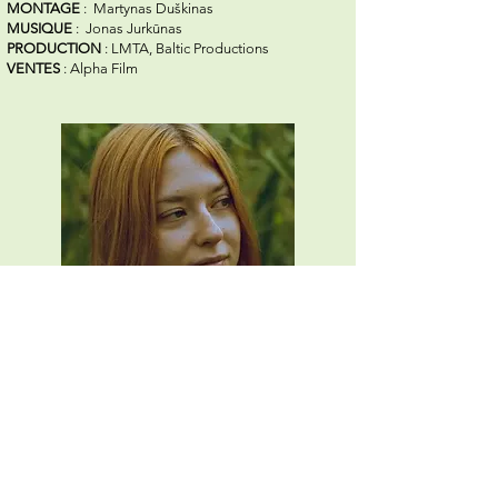
MONTAGE
: Martynas Duškinas
MUSIQUE
: Jonas Jurkūnas
PRODUCTION
: LMTA, Baltic Productions
VENTES
: Alpha Film
BIOGRAPHIE
Klaudija Matvejevaitė est née à Vilnius, en
Lituanie. Elle a étudié la réalisation
cinématographique à l’Académie lituanienne