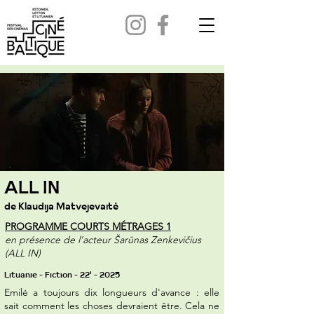
ALL IN
de Klaudija Matvejevaitė
PROGRAMME COURTS MÉTRAGES 1
en présence de l’acteur Šarūnas Zenkevičius
(ALL IN)
Lituanie - Fiction - 22' - 2025
Emilė a toujours dix longueurs d'avance : elle
sait comment les choses devraient être. Cela ne