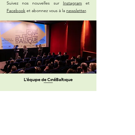
Suivez nos nouvelles sur
Instagram
et
Facebook
et abonnez vous à la
newsletter
.
L'équipe de CinéBaltique
Eike Eller
Conseillère culturelle de l'ambassade d’Estonie en France et
coordinatrice générale de CinéBaltique
Tel
06 33 53 04 98
Eike.Eller@mfa.ee
Thibaut Bracq
Programmateur
thibautbracq@hotmail.com